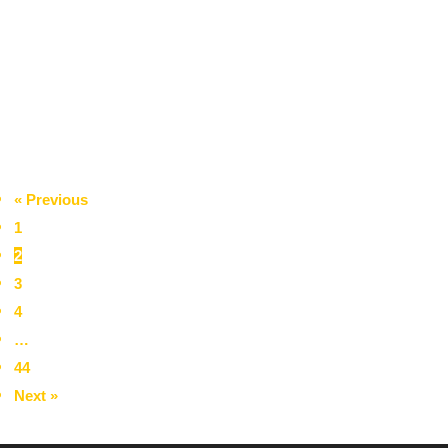
Stress Coaching hilft dir dabei, dein inneres Alarmsystem zu
beruhigen, Stressoren und Ressourcen auszubalancieren und im
Alltag wieder mehr Ruhe,...
Jetzt weiterlesen
Chris Bloom
« Previous
1
2
3
4
…
44
Next »