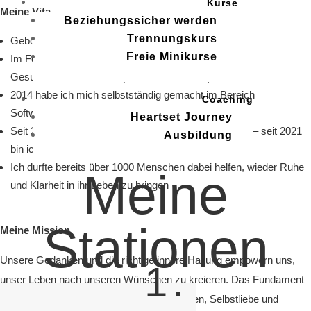
Kurse
Meine Vita
Beziehungssicher werden
Trennungskurs
Geboren bin ich im April 1985 in Koblenz
Freie Minikurse
Im Februar 2014 schloss ich mein Studium als
Gesundheitsökonom ab (Master of Science)
2014 habe ich mich selbstständig gemacht im Bereich
Coaching
Software/Gesundheit
Heartset Journey
Seit 2017 arbeite ich als
Coach
, Autor und Podcaster – seit 2021
Ausbildung
bin ich
Systemischer Therapeut
(
Zertifikat als PDF
)
Ich durfte bereits über 1000 Menschen dabei helfen, wieder Ruhe
Meine
und Klarheit in ihr Leben zu bringen
Stationen
Meine Mission
Unsere Gedanken und die richtige innere Haltung empowern uns,
1.
unser Leben nach unseren Wünschen zu kreieren. Das Fundament
hierfür bilden die drei Säulen: Selbstvertrauen, Selbstliebe und