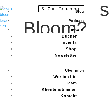
Wer ist Chris
Zum Coaching
Blog
Bloom?
Podcast
Inhalte
Bücher
Events
Shop
Newsletter
Über mich
Wer ich bin
Team
Klientenstimmen
Kontakt
3…2…1…Los!