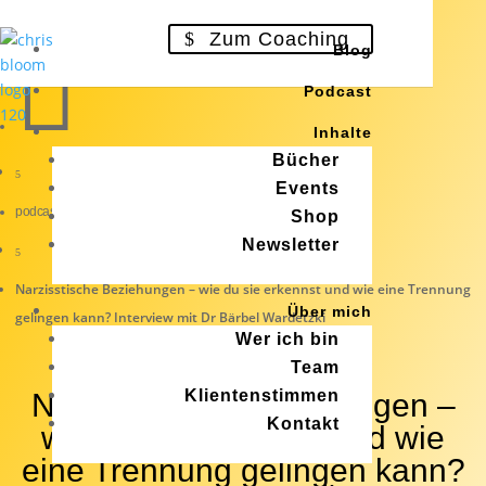
Zum Coaching

Blog
Podcast
Inhalte
Bücher
5
Events
podcast
Shop
Newsletter
5
Narzisstische Beziehungen – wie du sie erkennst und wie eine Trennung
Über mich
gelingen kann? Interview mit Dr Bärbel Wardetzki
Wer ich bin
Team
Klientenstimmen
Narzisstische Beziehungen –
Kontakt
wie du sie erkennst und wie
eine Trennung gelingen kann?