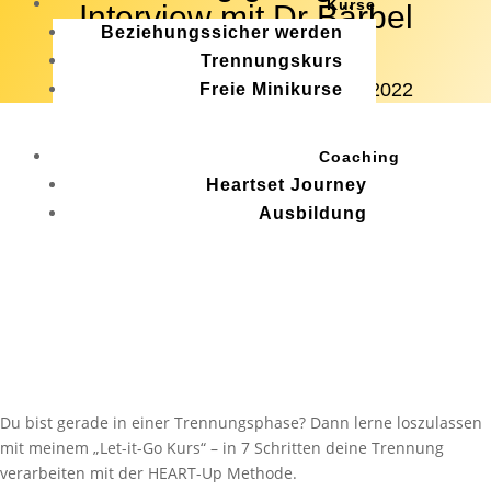
Kurse
Interview mit Dr Bärbel
Beziehungssicher werden
Wardetzki
Trennungskurs
von
Chris Bloom
|
Stand: 3. Dez. 2022
Freie Minikurse
Coaching
Heartset Journey
Ausbildung
Du bist gerade in einer Trennungsphase? Dann lerne loszulassen
mit meinem „Let-it-Go Kurs“ – in 7 Schritten deine Trennung
verarbeiten mit der HEART-Up Methode.