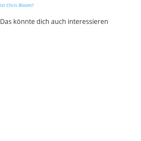
ist Chris Bloom?
Das könnte dich auch interessieren
Warum er mit dir schläft, aber dich nicht wählen
wird
Weiterlesen


Chris Bloom
Untreue und Fremdgehen: Gründe, Grenzen und
was der Betrug über deine Bindungsmuster
verrät