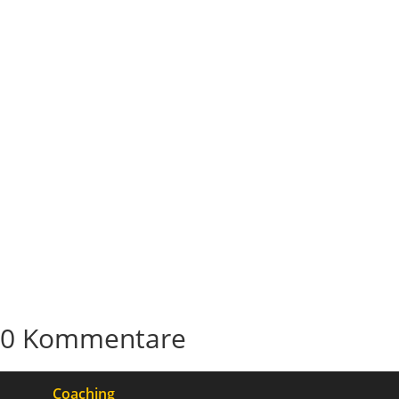
Weiterlesen


Chris Bloom
Das Gefühl, nicht dazuzugehören – und wie es
dein Leben steuert
Weiterlesen


Chris Bloom
0 Kommentare
Coaching