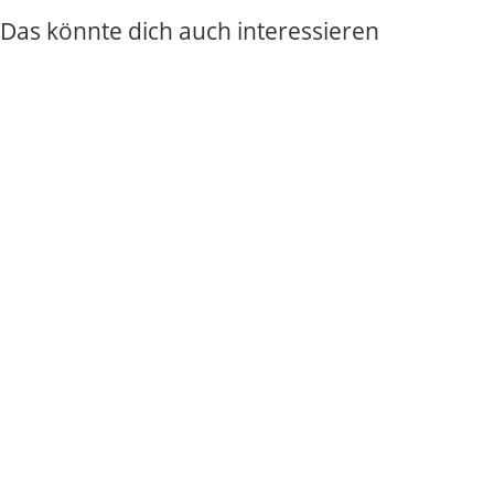
Das könnte dich auch interessieren
Intuition stärken: So unterscheidest du echtes
Bauchgefühl und alte Angst
Weiterlesen


Chris Bloom
Imposter-Syndrom: Das Hochstapler-Phänomen
erklärt (mit Selbsttest)