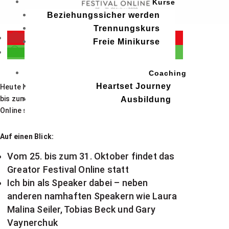
Kurse
Beziehungssicher werden
Trennungskurs
merken
Freie Minikurse
teilen
Coaching
Heartset Journey
Heute habe ich etwas Besonderes für dich: Vom 25.
bis zum 31. Oktober findet das Greator Festival
Ausbildung
Online statt – und ich bin als Speaker dabei.
Auf einen Blick:
Vom 25. bis zum 31. Oktober findet das
Greator Festival Online statt
Ich bin als Speaker dabei – neben
anderen namhaften Speakern wie Laura
Malina Seiler, Tobias Beck und Gary
Vaynerchuk