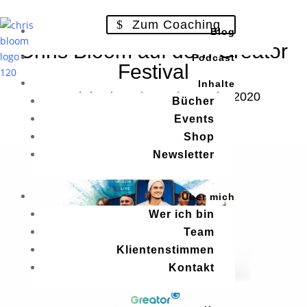
Zum Coaching
Blog
Chris Bloom auf dem Greator
Podcast
Festival
Inhalte
von
Chris Bloom
|
Stand: 25. Okt. 2020
Bücher
Events
Geprüfter Beitrag
Shop
Newsletter
Über mich
Wer ich bin
Team
Klientenstimmen
Kontakt